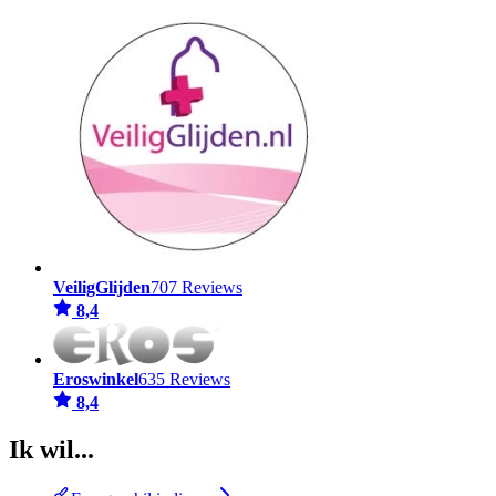
VeiligGlijden
707 Reviews
8,4
Eroswinkel
635 Reviews
8,4
Ik wil...