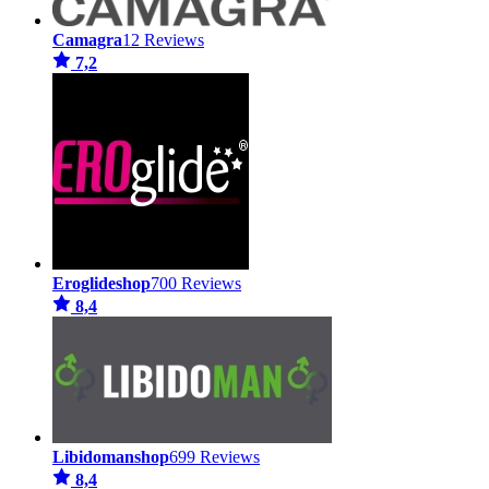
Camagra
12 Reviews
7,2
Eroglideshop
700 Reviews
8,4
Libidomanshop
699 Reviews
8,4