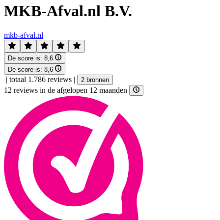
MKB-Afval.nl B.V.
mkb-afval.nl
De score is:
8,6
De score is:
8,6
|
totaal 1.786 reviews
|
2 bronnen
12 reviews in de afgelopen 12 maanden