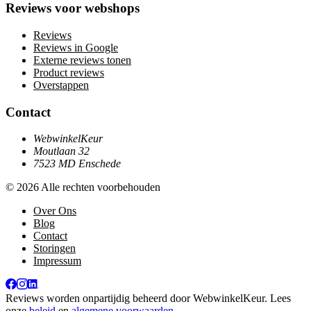
Reviews voor webshops
Reviews
Reviews in Google
Externe reviews tonen
Product reviews
Overstappen
Contact
WebwinkelKeur
Moutlaan 32
7523 MD Enschede
© 2026 Alle rechten voorbehouden
Over Ons
Blog
Contact
Storingen
Impressum
Reviews worden onpartijdig beheerd door
WebwinkelKeur
. Lees
onze
beleid
en
algemene voorwaarden
.