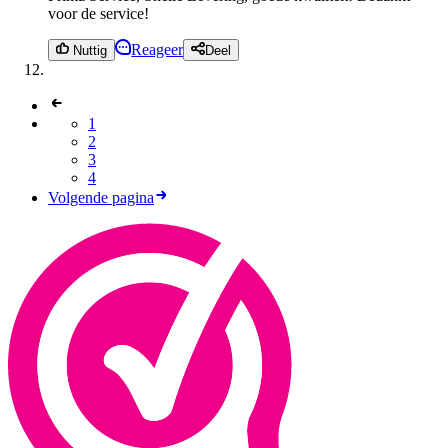
voor de service!
Reageer
Nuttig
Deel
1
2
3
4
Volgende pagina