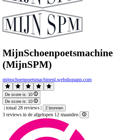
MijnSchoenpoetsmachine
(MijnSPM)
mijnschoenpoetsmachinenl.webshopapp.com
De score is:
10
De score is:
10
|
totaal 28 reviews
|
2 bronnen
3 reviews in de afgelopen 12 maanden