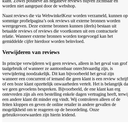
klant. Zowel positieve als negatieve reviews blijven zichtbaar en
worden niet aangepast door de webshop.
Naast reviews die via WebwinkelKeur worden verzameld, kunnen op
sommige profielpagina’s ook reviews uit externe bronnen worden
weergegeven. Deze externe bronnen kunnen (deels) bestaan uit
betaalde reviews of reviews die voortkomen uit een contractuele
relatie. Wanneer externe bronnen worden toegevoegd kan het
gemiddelde cijfer hierdoor worden beïnvloed.
Verwijderen van reviews
In principe verwijderen wij geen reviews, alleen in het geval van grof
taalgebruik of wanneer ze aantoonbaar onrechtvaardig zijn, is
verwijdering noodzakelijk. Dit kan bijvoorbeeld het geval zijn
wanneer een concurrent of iemand die geen klant is een review schrijf
of een boze klant opzettelijk onwaarheden vertelt. Het is belangrijk da
we geen gevoelens bespreken. Bijvoorbeeld, de ene klant kan erg
ontevreden zijn als een bestelling enkele dagen vertraging heeft, terwij
een andere klant dit minder erg vindt. Wij controleren alleen of de
feiten kloppen en geven de online retailer in andere gevallen de
mogelijkheid om te reageren op de beoordeling. Onze
gebruiksvoorwaarden zijn hierin leidend.