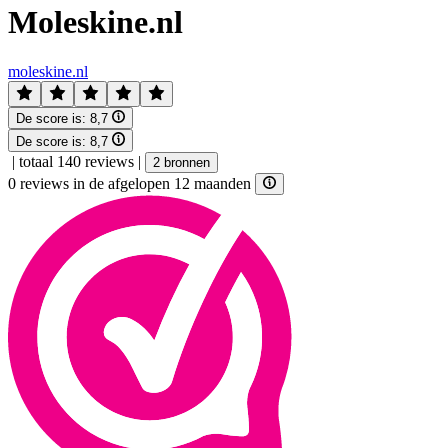
Moleskine.nl
moleskine.nl
De score is:
8,7
De score is:
8,7
|
totaal 140 reviews
|
2 bronnen
0 reviews in de afgelopen 12 maanden