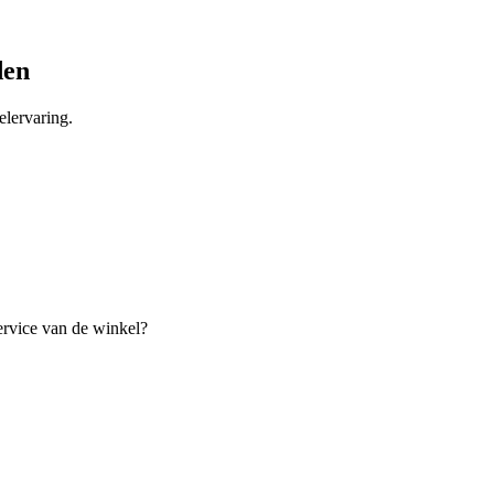
den
lervaring.
ervice van de winkel?