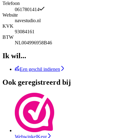
Telefoon
0617801414
Website
navestudio.nl
KVK
93084161
BTW
NL004996958B46
Ik wil...
Een geschil indienen
Ook geregistreerd bij
WebwinkelKeur