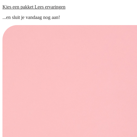
Kies een pakket
Lees ervaringen
...en sluit je vandaag nog aan!