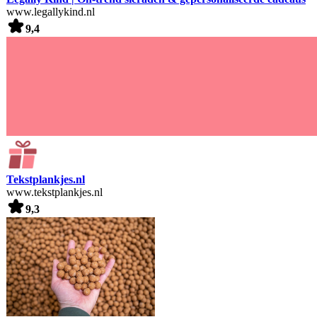
www.legallykind.nl
9,4
Tekstplankjes.nl
www.tekstplankjes.nl
9,3