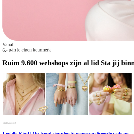
Vanaf
p/m
je eigen keurmerk
6,-
Ruim 9.600 webshops zijn al lid
Sta jij bin
Legally Kind | On-trend sieraden & gepersonaliseerde cadeaus