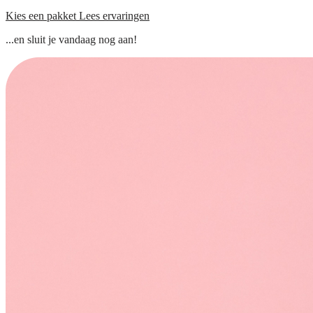
Kies een pakket
Lees ervaringen
...en sluit je vandaag nog aan!