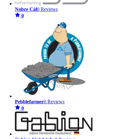
Nobre Cál
0 Reviews
0
Pebblefarmer
0 Reviews
0