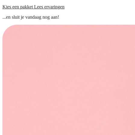
Kies een pakket
Lees ervaringen
...en sluit je vandaag nog aan!