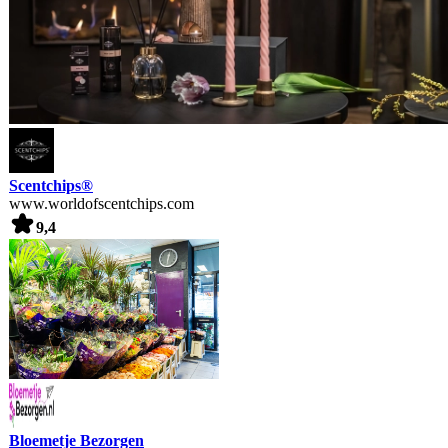
Scentchips®
www.worldofscentchips.com
9,4
Bloemetje Bezorgen