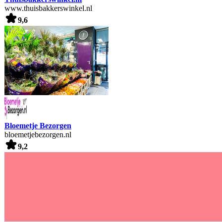
www.thuisbakkerswinkel.nl
9,6
Bloemetje Bezorgen
bloemetjebezorgen.nl
9,2