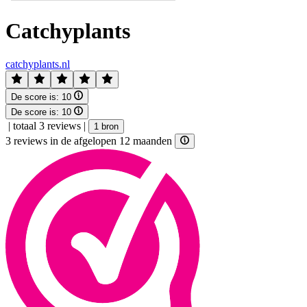
Catchyplants
catchyplants.nl
De score is:
10
De score is:
10
|
totaal 3 reviews
|
1 bron
3 reviews in de afgelopen 12 maanden