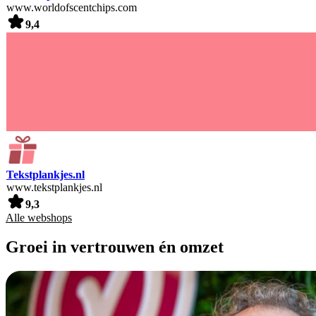
www.worldofscentchips.com
9,4
Tekstplankjes.nl
www.tekstplankjes.nl
9,3
Alle webshops
Groei in vertrouwen én omzet