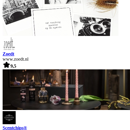
Zoedt
www.zoedt.nl
9,5
Scentchips®