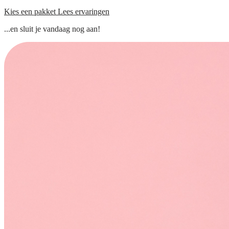
Kies een pakket
Lees ervaringen
...en sluit je vandaag nog aan!