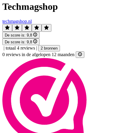
Techmagshop
techmagshop.nl
De score is:
9,8
De score is:
9,8
|
totaal 4 reviews
|
2 bronnen
0 reviews in de afgelopen 12 maanden