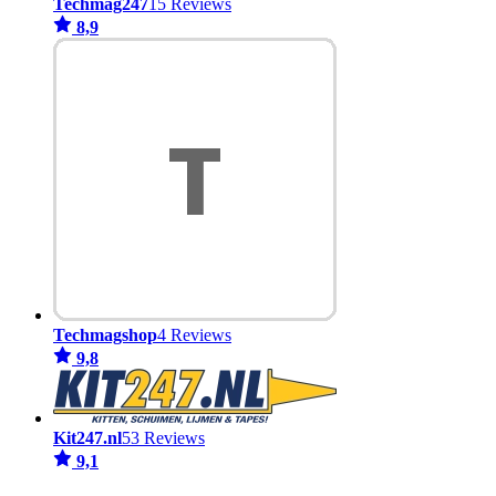
Techmag247
15 Reviews
8,9
Techmagshop
4 Reviews
9,8
Kit247.nl
53 Reviews
9,1