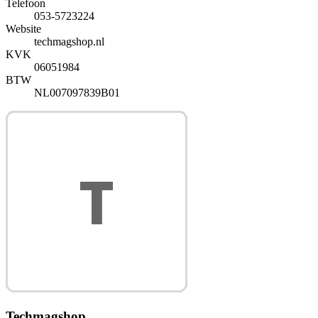
Telefoon
053-5723224
Website
techmagshop.nl
KVK
06051984
BTW
NL007097839B01
Techmagshop