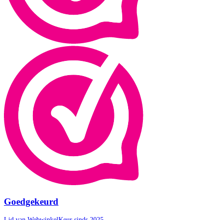
Goedgekeurd
Lid van WebwinkelKeur sinds 2025