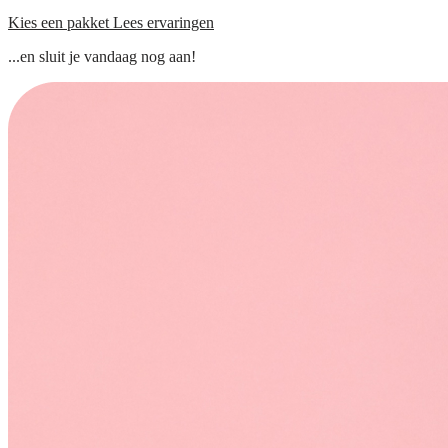
Kies een pakket
Lees ervaringen
...en sluit je vandaag nog aan!