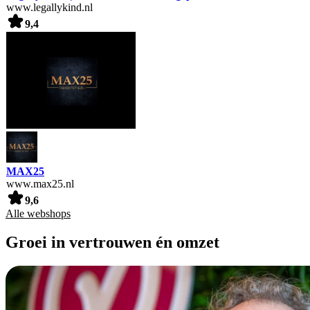
www.legallykind.nl
9,4
MAX25
www.max25.nl
9,6
Alle webshops
Groei in vertrouwen én omzet