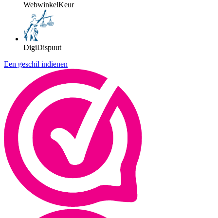
WebwinkelKeur
DigiDispuut
Een geschil indienen