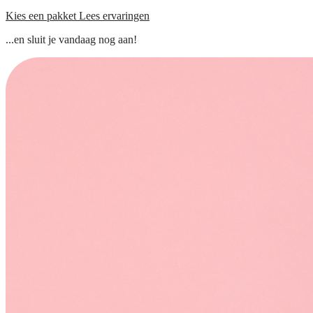
Kies een pakket
Lees ervaringen
...en sluit je vandaag nog aan!