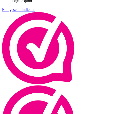
DigiDispuut
Een geschil indienen