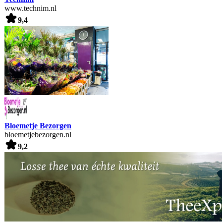
www.technim.nl
9,4
Bloemetje Bezorgen
bloemetjebezorgen.nl
9,2