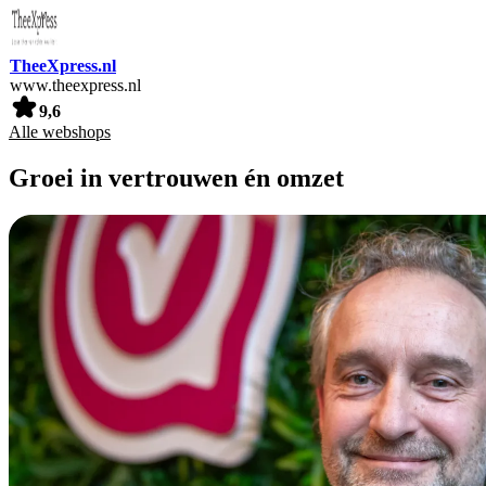
TheeXpress.nl
www.theexpress.nl
9,6
Alle webshops
Groei in vertrouwen én omzet