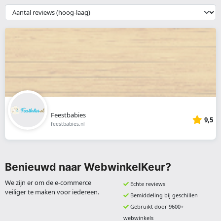
webshop
{{
__('Sort')
}}
Feestbabies
9,5
feestbabies.nl
Benieuwd naar WebwinkelKeur?
We zijn er om de e-commerce
Echte reviews
veiliger te maken voor iedereen.
Bemiddeling bij geschillen
Gebruikt door 9600+
webwinkels