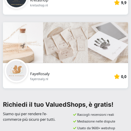
9,9
kretashop.nl
FayeRosaly
0,0
fayerosaly.nl
Richiedi il tuo ValuedShops, è gratis!
Siamo qui per rendere l'e-
Raccogli recensioni reali
commerce più sicuro per tutti.
Mediazione nelle dispute
Usato da 9600+ webshop