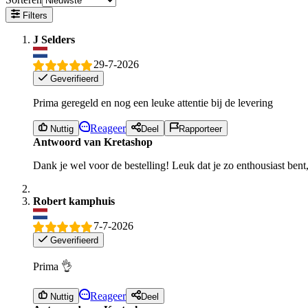
Filters
J Selders
29-7-2026
Geverifieerd
Prima geregeld en nog een leuke attentie bij de levering
Reageer
Nuttig
Deel
Rapporteer
Antwoord van Kretashop
Dank je wel voor de bestelling! Leuk dat je zo enthousiast bent
Robert kamphuis
7-7-2026
Geverifieerd
Prima 👌
Reageer
Nuttig
Deel