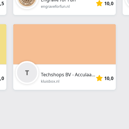
,5
10,0
engraveforfun.nl
Techshops BV - Acculaadbox Kluisbox
,0
10,0
kluisbox.nl