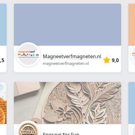
webshop
}}
Magneetverfmagneten.nl
,5
9,0
magneetverfmagneten.nl
Engrave for Fun