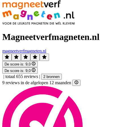
Magneetverfmagneten.nl
magneetverfmagneten.nl
De score is:
9,0
De score is:
9,0
|
totaal 655 reviews
|
2 bronnen
9 reviews in de afgelopen 12 maanden