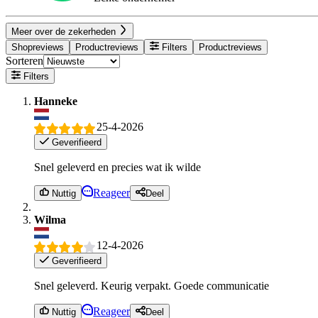
Meer over de zekerheden
Shopreviews
Productreviews
Filters
Productreviews
Sorteren
Filters
Hanneke
25-4-2026
Geverifieerd
Snel geleverd en precies wat ik wilde
Reageer
Nuttig
Deel
Wilma
12-4-2026
Geverifieerd
Snel geleverd. Keurig verpakt. Goede communicatie
Reageer
Nuttig
Deel