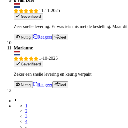
k van Drie
11-11-2025
Geverifieerd
Zeer snelle levering. Er was iets mis met de bestelling. Maar 
Reageer
Nuttig
Deel
Marianne
1-10-2025
Geverifieerd
Zeker een snelle levering en keurig verpakt.
Reageer
Nuttig
Deel
1
2
3
4
...