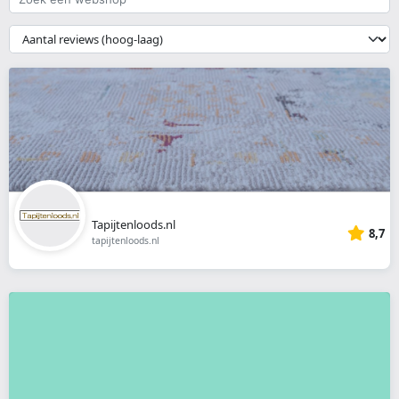
een
webshop
{{
__('Sort')
}}
Tapijtenloods.nl
8,7
tapijtenloods.nl