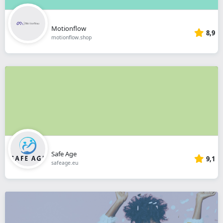
Motionflow
8,9
motionflow.shop
Safe Age
9,1
safeage.eu