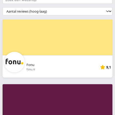
een
webshop
{{
__('Sort')
}}
Fonu
9,1
fonu.nl