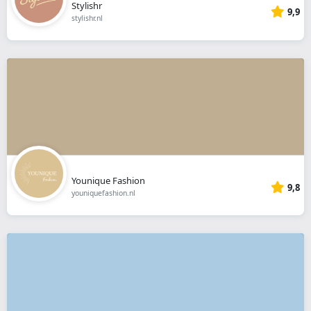
Stylishr
9,9
stylishr.nl
Younique Fashion
9,8
youniquefashion.nl