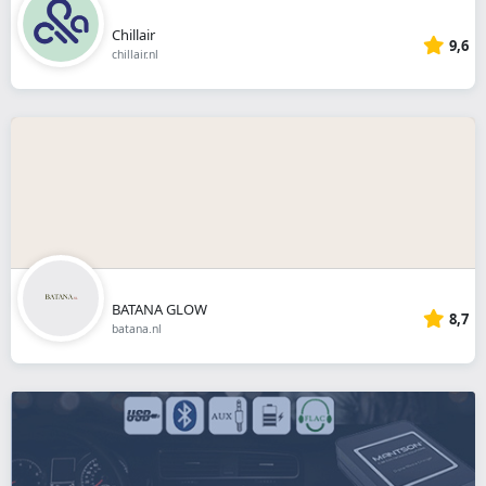
Chillair
9,6
chillair.nl
BATANA GLOW
8,7
batana.nl