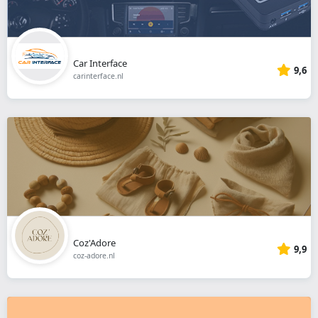
Car Interface
9,6
carinterface.nl
Coz'Adore
9,9
coz-adore.nl