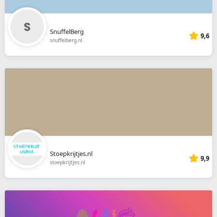
SnuffelBerg
9,6
snuffelberg.nl
Stoepkrijtjes.nl
9,9
stoepkrijtjes.nl