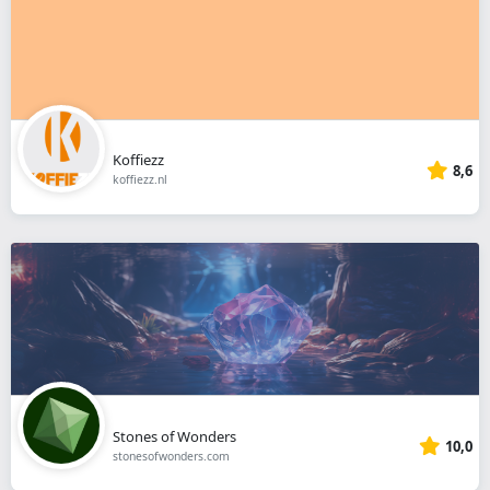
Koffiezz
8,6
koffiezz.nl
Stones of Wonders
10,0
stonesofwonders.com