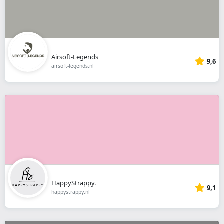
Airsoft-Legends
9,6
airsoft-legends.nl
HappyStrappy.
9,1
happystrappy.nl