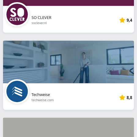
SO CLEVER
9,4
soclever.nl
Techweise
8,8
techweise.com