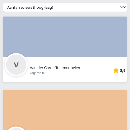
webshop
{{
__('Sort')
}}
Van der Garde Tuinmeubelen
8,9
vdgarde.nl