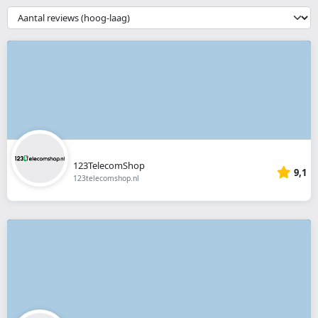
webshop
{{
__('Sort')
}}
123TelecomShop
9,1
123telecomshop.nl