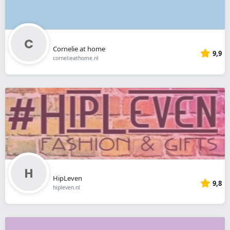
Cornelie at home
9,9
cornelieathome.nl
HipLeven
9,8
hipleven.nl