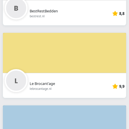
BestRestBedden
8,8
bestrest.nl
Le Brocant'age
9,9
lebrocantage.nl