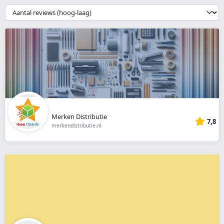
webshop
{{
__('Sort')
}}
Merken Distributie
7,8
merkendistributie.nl