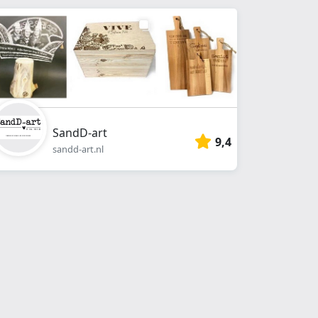
SandD-art
9,4
sandd-art.nl