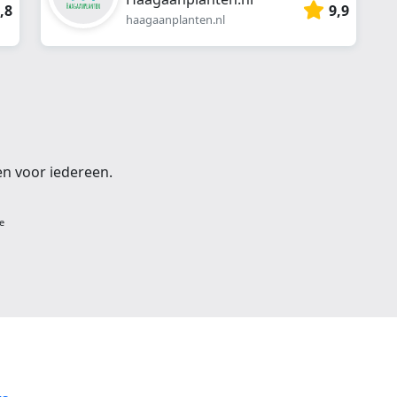
,8
9,9
haagaanplanten.nl
en voor iedereen.
e