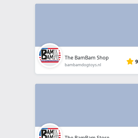
The BamBam Shop
9
bambamdogtoys.nl
The BamBam Store