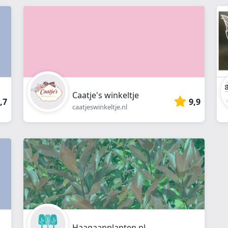
webshop
}}
Caatje's winkeltje
,7
9,9
caatjeswinkeltje.nl
Haagaanplanten.nl