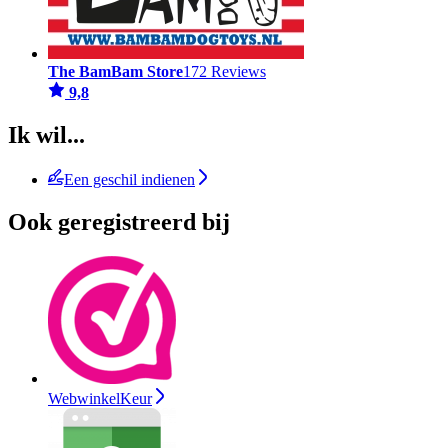
The BamBam Store
172 Reviews
9,8
Ik wil...
Een geschil indienen
Ook geregistreerd bij
WebwinkelKeur