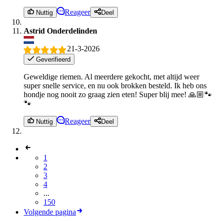
Reageer
Nuttig
Deel
Astrid Onderdelinden
21-3-2026
Geverifieerd
Geweldige riemen. Al meerdere gekocht, met altijd weer
super snelle service, en nu ook brokken besteld. Ik heb ons
hondje nog nooit zo graag zien eten! Super blij mee! 🙏🏼🐾
🐾
Reageer
Nuttig
Deel
1
2
3
4
...
150
Volgende pagina