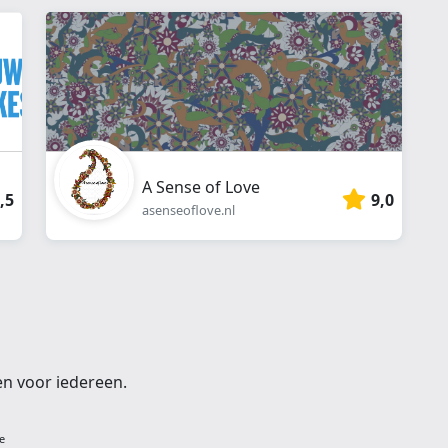
webshop
}}
A Sense of Love
,5
9,0
asenseoflove.nl
en voor iedereen.
e