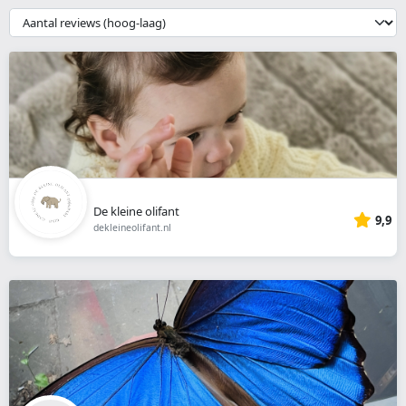
webshop
{{
__('Sort')
}}
De kleine olifant
9,9
dekleineolifant.nl