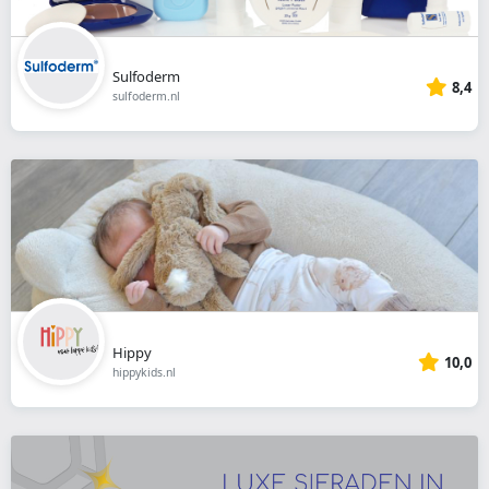
Sulfoderm
8,4
sulfoderm.nl
Hippy
10,0
hippykids.nl