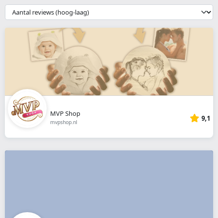
webshop
{{
__('Sort')
}}
MVP Shop
9,1
mvpshop.nl