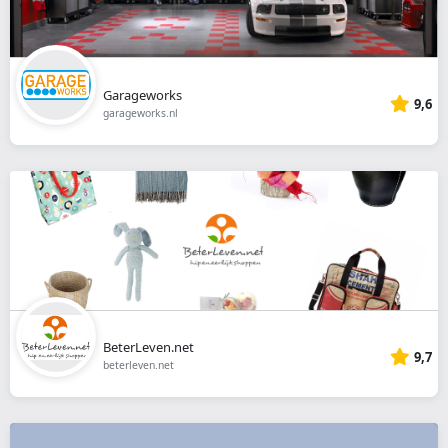
Garageworks
9,6
garageworks.nl
BeterLeven.net
9,7
beterleven.net