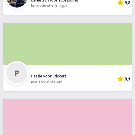
9,8
benarddienstverlening.nl
Passie voor Stickers
9,1
passievoorstickers.nl