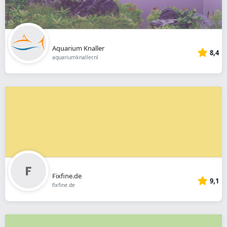
Aquarium Knaller
8,4
aquariumknaller.nl
Fixfine.de
9,1
fixfine.de