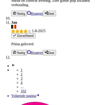
Snelle en correcte levering. Zeer goede prijs kwaliteit
verhouding.
Reageer
Nuttig
Deel
Jan
1-8-2025
Geverifieerd
Prima geleverd
Reageer
Nuttig
Deel
1
2
3
4
...
102
Volgende pagina