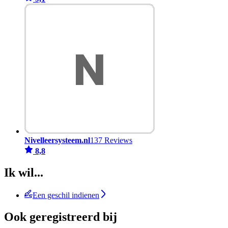
Nivelleersysteem.nl
137 Reviews
8,8
Ik wil...
Een geschil indienen
Ook geregistreerd bij