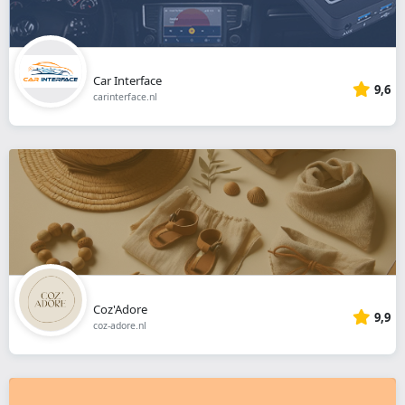
Car Interface
9,6
carinterface.nl
Coz'Adore
9,9
coz-adore.nl