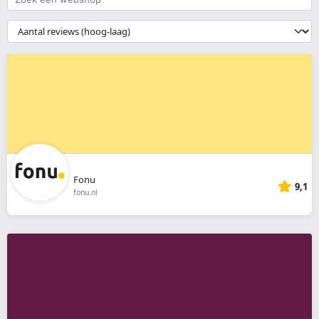
een
webshop
{{
__('Sort')
}}
Fonu
9,1
fonu.nl