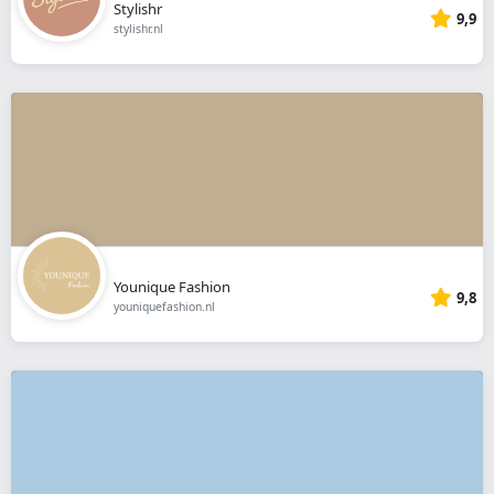
Stylishr
9,9
stylishr.nl
Younique Fashion
9,8
youniquefashion.nl