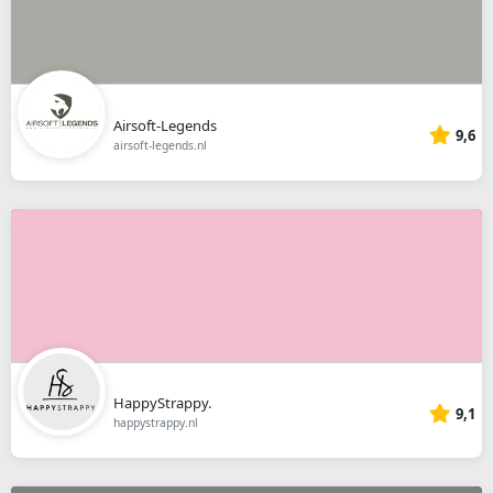
Airsoft-Legends
9,6
airsoft-legends.nl
HappyStrappy.
9,1
happystrappy.nl