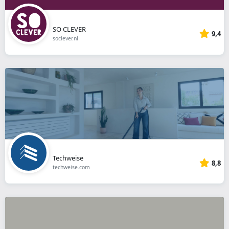
SO CLEVER
9,4
soclever.nl
Techweise
8,8
techweise.com