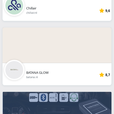
Chillair
9,6
chillair.nl
BATANA GLOW
8,7
batana.nl