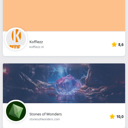
Koffiezz
8,6
koffiezz.nl
Stones of Wonders
10,0
stonesofwonders.com