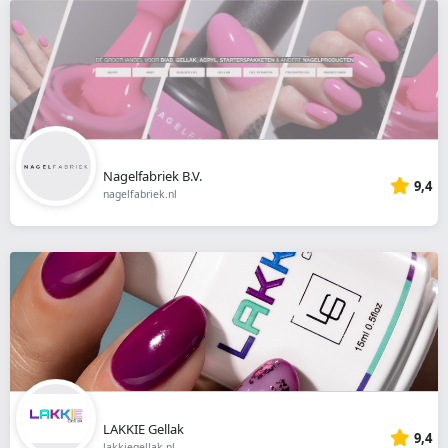
Nagelfabriek B.V.
9,4
nagelfabriek.nl
LAKKIE Gellak
9,4
lakkiegellak.nl