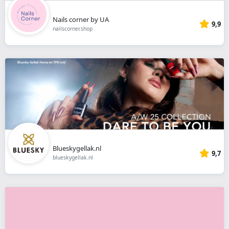
Nails corner by UA
9,9
nailscorner.shop
Blueskygellak.nl
9,7
blueskygellak.nl