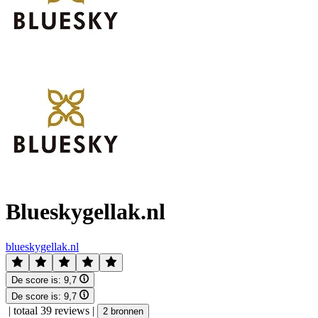
Blueskygellak.nl
blueskygellak.nl
De score is:
9,7
De score is:
9,7
|
totaal 39 reviews
|
2 bronnen