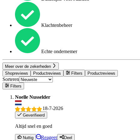
Klachtenbeheer
Echte ondernemer
Meer over de zekerheden
Shopreviews
Productreviews
Filters
Productreviews
Sorteren
Filters
Noelle Nusselder
18-7-2026
Geverifieerd
Altijd snel en goed
Reageer
Nuttig
Deel