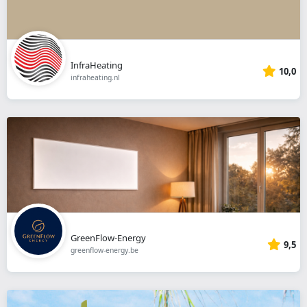
InfraHeating
10,0
infraheating.nl
GreenFlow-Energy
9,5
greenflow-energy.be