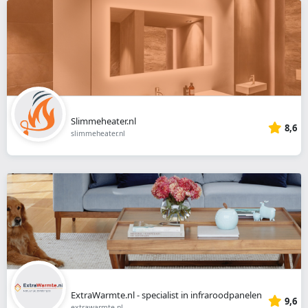
Slimmeheater.nl
8,6
slimmeheater.nl
ExtraWarmte.nl - specialist in infraroodpanelen
9,6
extrawarmte.nl