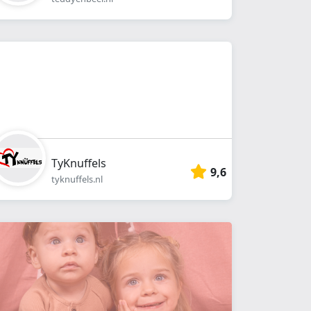
TyKnuffels
9,6
tyknuffels.nl