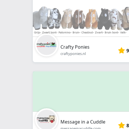
Crafty Ponies
9
craftyponies.nl
Message in a Cuddle
8
messageinacuddle.com