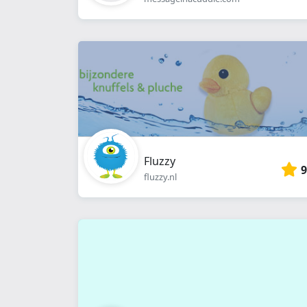
Fluzzy
9
fluzzy.nl