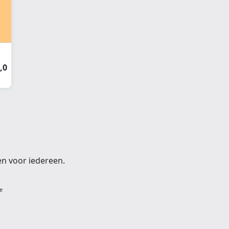
,0
en voor iedereen.
e