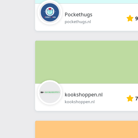
Pockethugs
9
pockethugs.nl
kookshoppen.nl
7
kookshoppen.nl