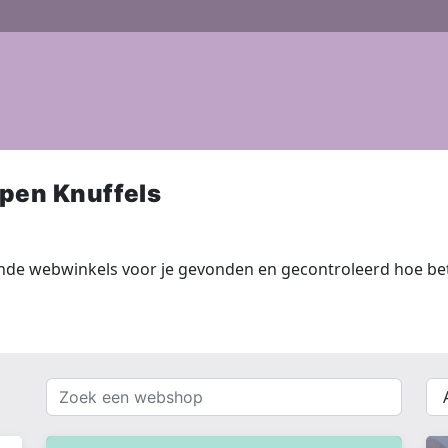
pen Knuffels
nde webwinkels voor je gevonden en gecontroleerd hoe bet
Zoek
{{
een
__(
webshop
}}