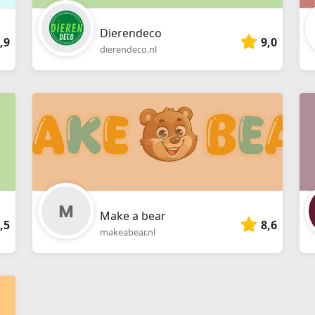
Dierendeco
,9
9,0
dierendeco.nl
Make a bear
,5
8,6
makeabear.nl