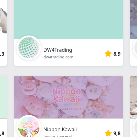
DW4Trading
,3
8,9
dw4trading.com
Nippon Kawaii
,8
9,8
nipponkawaii.nl