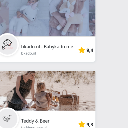
bkado.nl - Babykado met naam
9,4
bkado.nl
Teddy & Beer
9,3
teddyenbeer.nl