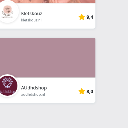
Kletskouz
9,4
kletskouz.nl
AUdhdshop
8,0
audhdshop.nl