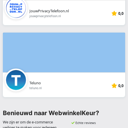
JouwPrivacyTelefoon.nl
0,0
jouwprivacytelefoon.nl
Teluno
0,0
teluno.nl
Benieuwd naar WebwinkelKeur?
We zijn er om de e-commerce
Echte reviews
veiliger te maken voor iedereen.