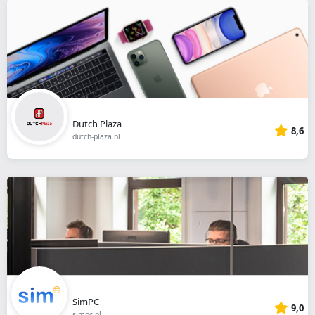
Dutch Plaza
8,6
dutch-plaza.nl
SimPC
9,0
simpc.nl