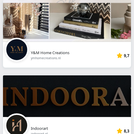
Y&M Home Creations
9,7
ymhomecreations.nl
Indoorart
8,3
indoorart.nl