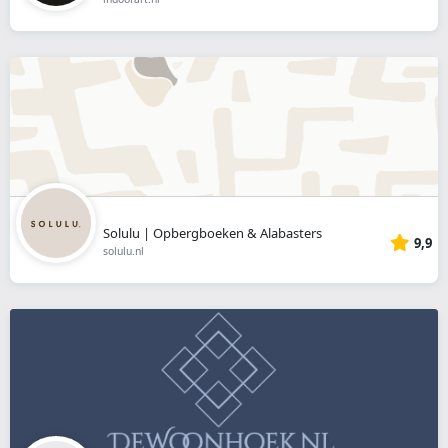
Solulu | Opbergboeken & Alabasters
9,9
solulu.nl