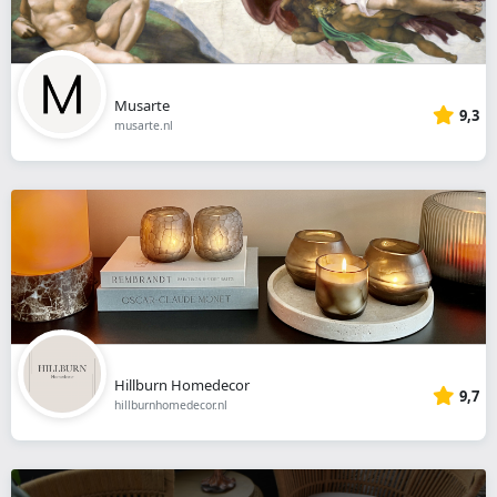
Musarte
9,3
musarte.nl
Hillburn Homedecor
9,7
hillburnhomedecor.nl