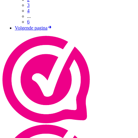
3
4
...
6
Volgende pagina