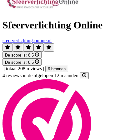
Sfeerverlichting Online
sfeerverlichting-online.nl
De score is:
8,5
De score is:
8,5
|
totaal 208 reviews
|
6 bronnen
4 reviews in de afgelopen 12 maanden