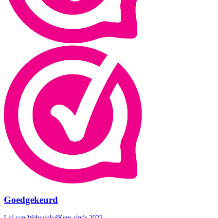
Goedgekeurd
Lid van WebwinkelKeur sinds 2022