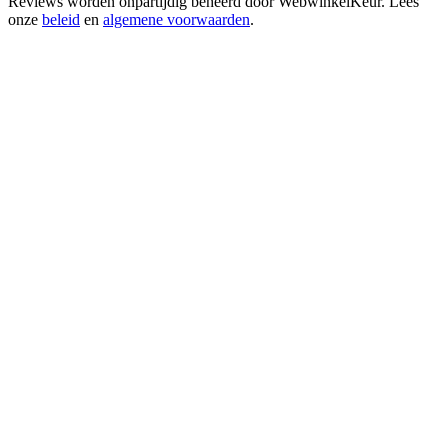
Reviews worden onpartijdig beheerd door
WebwinkelKeur
. Lees
onze
beleid
en
algemene voorwaarden
.