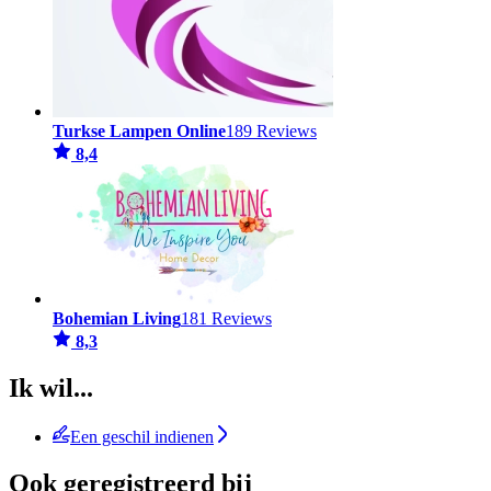
Turkse Lampen Online
189 Reviews
8,4
Bohemian Living
181 Reviews
8,3
Ik wil...
Een geschil indienen
Ook geregistreerd bij