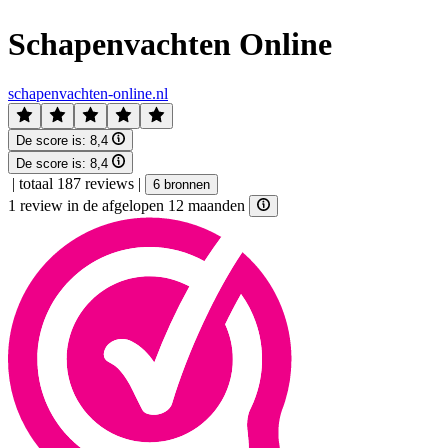
Schapenvachten Online
schapenvachten-online.nl
De score is:
8,4
De score is:
8,4
|
totaal 187 reviews
|
6 bronnen
1 review in de afgelopen 12 maanden