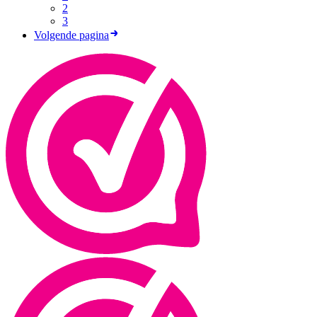
2
3
Volgende pagina