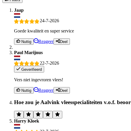
Jaap
24-7-2026
Goede kwaliteit en super service
Reageer
Nuttig
Deel
Paul Marijnus
22-7-2026
Geverifieerd
Vers niet ingevroren vlees!
Reageer
Nuttig
Deel
Hoe zou je Aalvink vleesspecialiteiten v.o.f. beoo
Harry Kloek