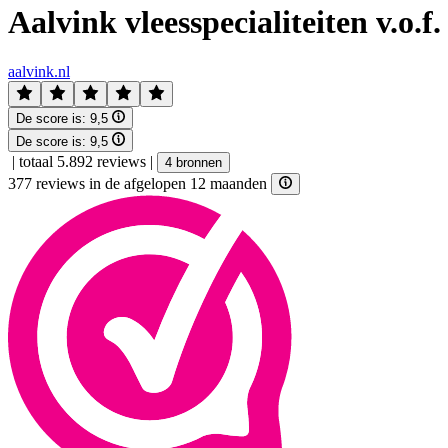
Aalvink vleesspecialiteiten v.o.f.
aalvink.nl
De score is:
9,5
De score is:
9,5
|
totaal 5.892 reviews
|
4 bronnen
377 reviews in de afgelopen 12 maanden