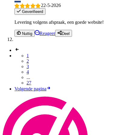
22-5-2026
Geverifieerd
Levering volgens afspraak, een goede website!
Reageer
Nuttig
Deel
1
2
3
4
...
27
Volgende pagina