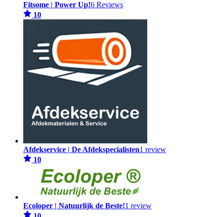
Fitsome | Power Up!
6 Reviews
10
Afdekservice | De Afdekspecialisten
1 review
10
Ecoloper | Natuurlijk de Beste!
1 review
10