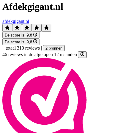
Afdekgigant.nl
afdekgigant.nl
De score is:
9,8
De score is:
9,8
|
totaal 310 reviews
|
2 bronnen
46 reviews in de afgelopen 12 maanden